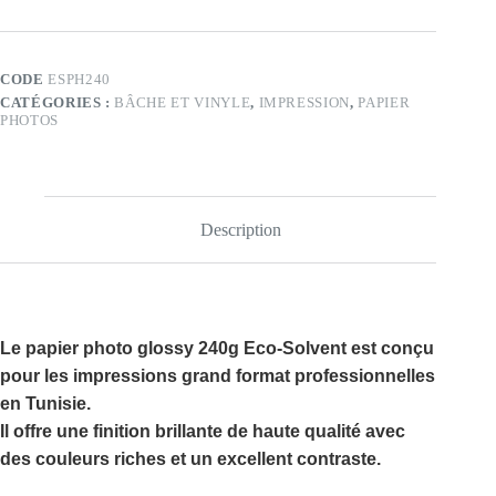
photo
glossy
240g
Eco-
CODE
ESPH240
Solvent
CATÉGORIES :
BÂCHE ET VINYLE
,
IMPRESSION
,
PAPIER
PHOTOS
Description
Le
papier photo glossy 240g Eco-Solvent
est conçu
pour les impressions grand format professionnelles
en Tunisie.
Il offre une finition brillante de haute qualité avec
des couleurs riches et un excellent contraste.