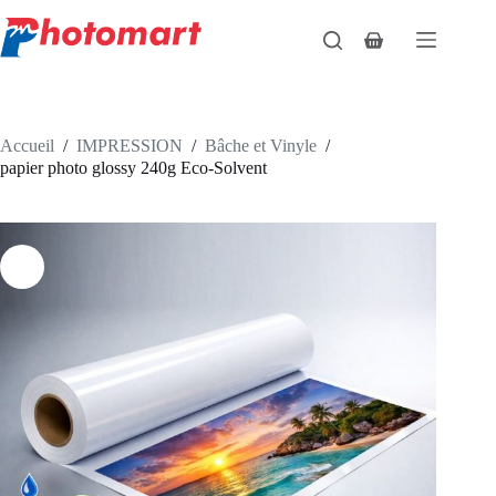
Passer
au
Panier
contenu
d’achat
Accueil
/
IMPRESSION
/
Bâche et Vinyle
/
papier photo glossy 240g Eco-Solvent