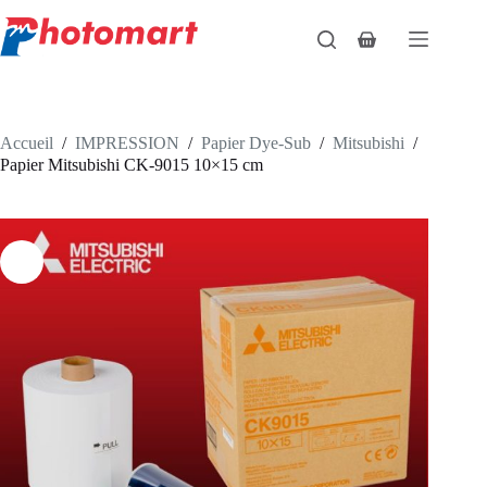
Passer
au
Panier
contenu
d’achat
Accueil
/
IMPRESSION
/
Papier Dye-Sub
/
Mitsubishi
/
Papier Mitsubishi CK-9015 10×15 cm