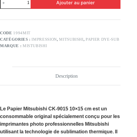
Ajouter au panier
de
Papier
Mitsubishi
CK-
9015
10×15
CODE
1994MIT
cm
CATÉGORIES :
IMPRESSION
,
MITSUBISHI
,
PAPIER DYE-SUB
MARQUE :
MISTUBISHI
Description
Le
Papier Mitsubishi CK-9015 10×15 cm
est un
consommable original spécialement conçu pour les
imprimantes photo professionnelles Mitsubishi
utilisant la technologie de
sublimation thermique
. Il