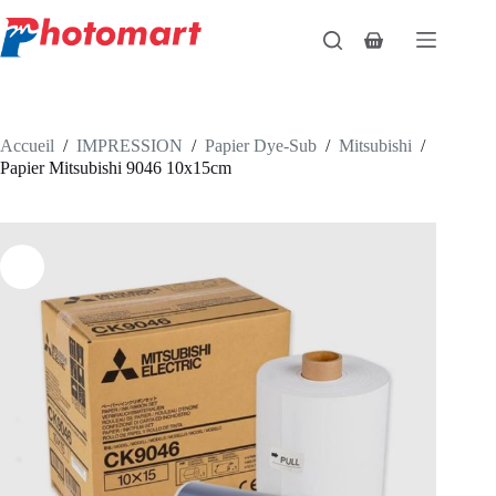
Passer
au
Panier
contenu
d’achat
Accueil
/
IMPRESSION
/
Papier Dye-Sub
/
Mitsubishi
/
Papier Mitsubishi 9046 10x15cm