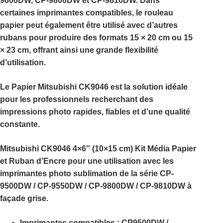
9600DW
,
CP-9800DW
et
CP-9810DW
. Dans
certaines imprimantes compatibles, le rouleau
papier peut également être utilisé avec d’autres
rubans pour produire des formats
15 × 20 cm
ou
15
× 23 cm
, offrant ainsi une grande flexibilité
d’utilisation.
Le
Papier Mitsubishi CK9046
est la solution idéale
pour les professionnels recherchant des
impressions photo rapides, fiables et d’une qualité
constante.
Mitsubishi CK9046 4×6″ (10×15 cm) Kit Média Papier
et Ruban d’Encre pour une utilisation avec les
imprimantes photo sublimation de la série CP-
9500DW / CP-9550DW / CP-9800DW / CP-9810DW à
façade grise.
Imprimantes compatibles : CP9500DW /