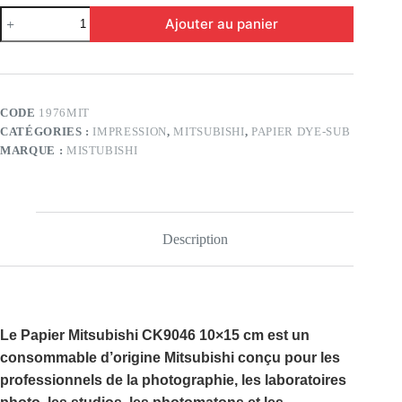
quantité
Ajouter au panier
de
Papier
Mitsubishi
9046
10x15cm
CODE
1976MIT
CATÉGORIES :
IMPRESSION
,
MITSUBISHI
,
PAPIER DYE-SUB
MARQUE :
MISTUBISHI
Description
Le
Papier Mitsubishi CK9046 10×15 cm
est un
consommable d’origine Mitsubishi conçu pour les
professionnels de la photographie, les laboratoires