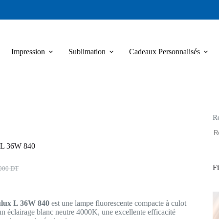
Impression
Sublimation
Cadeaux Personnalisés
R
 L 36W 840
Fi
,000
DT
al
el
 :
lux L 36W 840
est une lampe fluorescente compacte à culot
000 DT.
000 DT.
n éclairage blanc neutre 4000K, une excellente efficacité