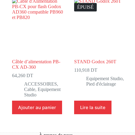
ÉPUISÉ
Câble d’alimentation PB-
STAND Godox 260T
CX AD-360
110,918
DT
64,260
DT
Equipement Studio
,
ACCESSOIRES
,
Pied d'éclairage
Cable
,
Equipement
Studio
Ajouter au panier
Lire la suite