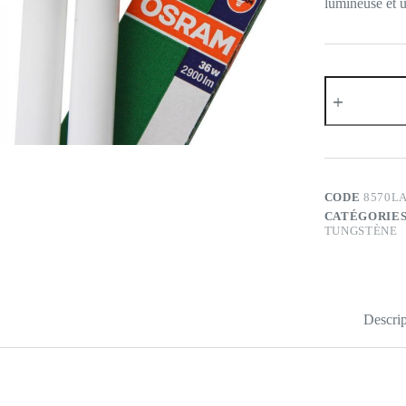
lumineuse et 
quantité
de
Osram
Dulux
L
36W
840
CODE
8570L
CATÉGORIES
TUNGSTÈNE
Descrip