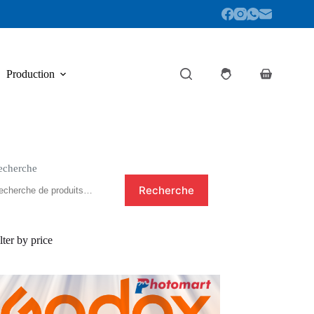
Production
Panier
d’achat
echerche
Recherche
lter by price