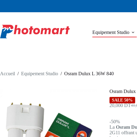
Passer
au
contenu
Equipement Studio
Accueil
/
Equipement Studio
/
Osram Dulux L 36W 840
Osram Dulux
SALE 50%
20,000
DT
40
Le
Le
prix
prix
initi
actu
-50%
était
est :
La
Osram Du
40,
20,
2G11 offrant u