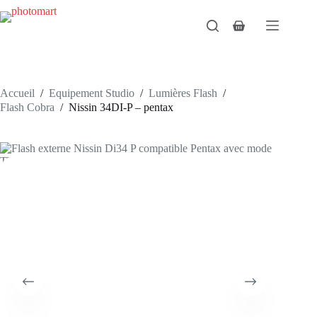
Passer
au
Panier
contenu
d’achat
Accueil
/
Equipement Studio
/
Lumières Flash
/
Flash Cobra
/
Nissin 34DI-P – pentax