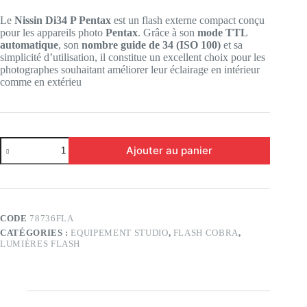
Le
Nissin Di34 P Pentax
est un flash externe compact conçu
pour les appareils photo
Pentax
. Grâce à son
mode TTL
automatique
, son
nombre guide de 34 (ISO 100)
et sa
simplicité d’utilisation, il constitue un excellent choix pour les
photographes souhaitant améliorer leur éclairage en intérieur
comme en extérieu
quantité
Ajouter au panier
de
Nissin
34DI-
P
-
pentax
CODE
78736FLA
CATÉGORIES :
EQUIPEMENT STUDIO
,
FLASH COBRA
,
LUMIÈRES FLASH