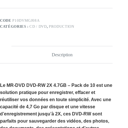
DVD
DVD-
RW
2X
CODE
P10DVMGJ08A
SPINDLE
CATÉGORIES :
CD / DVD
,
PRODUCTION
4.7GB
PACK
OF
10
Description
Le
MR-DVD DVD-RW 2X 4.7GB – Pack de 10
est une
solution pratique pour enregistrer, effacer et
réutiliser vos données en toute simplicité. Avec une
capacité de
4,7 Go
par disque et une vitesse
d’enregistrement jusqu’à
2X
, ces
DVD-RW
sont
parfaits pour sauvegarder des vidéos, des photos,