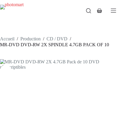
Passer
au
Panier
contenu
d’achat
Accueil
/
Production
/
CD / DVD
/
MR-DVD DVD-RW 2X SPINDLE 4.7GB PACK OF 10