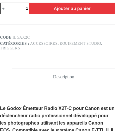
quantité
Ajouter au panier
de
Godox
Emetteur
radio
X2T-
C
CODE
ILGAX2C
pour
CATÉGORIES :
ACCESSOIRES
,
EQUIPEMENT STUDIO
,
Canon
TRIGGERS
Description
Le
Godox Émetteur Radio X2T-C pour Canon
est un
déclencheur radio professionnel développé pour
les photographes utilisant les appareils
Canon
EOS
. Compatible avec le système
Canon E-TTL II
, il