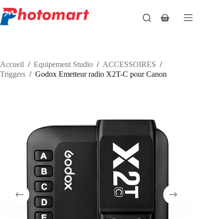
Passer
au
Panier
contenu
d’achat
Accueil
/
Equipement Studio
/
ACCESSOIRES
/
Triggers
/
Godox Emetteur radio X2T-C pour Canon