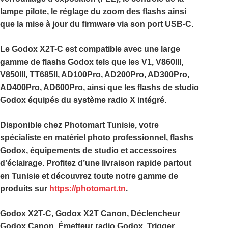
lampe pilote, le réglage du zoom des flashs ainsi
que la mise à jour du firmware via son
port USB-C
.
Le
Godox X2T-C
est compatible avec une large
gamme de flashs Godox tels que les
V1
,
V860III
,
V850III
,
TT685II
,
AD100Pro
,
AD200Pro
,
AD300Pro
,
AD400Pro
,
AD600Pro
, ainsi que les flashs de studio
Godox équipés du système radio X intégré.
Disponible chez
Photomart Tunisie
, votre
spécialiste en matériel photo professionnel, flashs
Godox, équipements de studio et accessoires
d’éclairage. Profitez d’une livraison rapide partout
en Tunisie et découvrez toute notre gamme de
produits sur
https://photomart.tn
.
Godox X2T-C, Godox X2T Canon, Déclencheur
Godox Canon, Émetteur radio Godox, Trigger