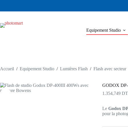
Passer
au
contenu
Equipement Studio
Accueil
/
Equipement Studio
/
Lumières Flash
/
Flash avec secteur
GODOX DP-4
1.354,749
DT
Le
Godox DP
pour la photog