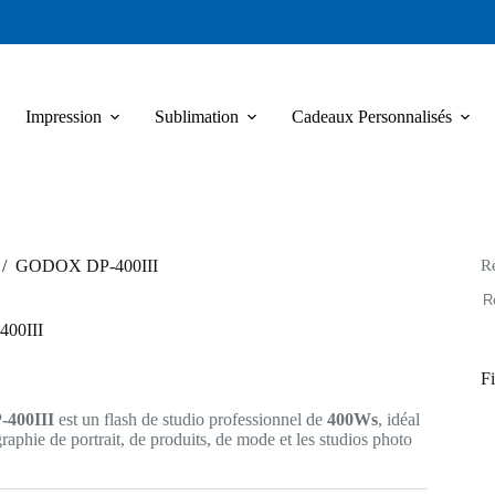
Impression
Sublimation
Cadeaux Personnalisés
R
/
GODOX DP-400III
00III
Fi
-400III
est un flash de studio professionnel de
400Ws
, idéal
raphie de portrait, de produits, de mode et les studios photo