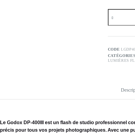
quantité
de
GODOX
DP-
400III
CODE
LGDP4
CATÉGORIES
LUMIÈRES F
Descrip
Le Godox DP-400III est un flash de studio professionnel con
précis pour tous vos projets photographiques. Avec une p