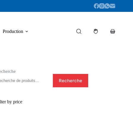
Production
Panier
d’achat
echerche
Recherche
lter by price