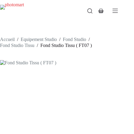
Passer
au
Panier
contenu
d’achat
Accueil
/
Equipement Studio
/
Fond Studio
/
Fond Studio Tissu
/
Fond Studio Tissu ( FT07 )