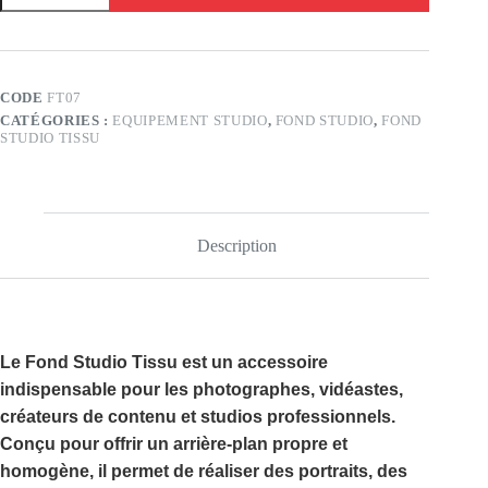
Fond
Studio
Tissu
(
FT07
CODE
FT07
)
CATÉGORIES :
EQUIPEMENT STUDIO
,
FOND STUDIO
,
FOND
STUDIO TISSU
Description
Le
Fond Studio Tissu
est un accessoire
indispensable pour les photographes, vidéastes,
créateurs de contenu et studios professionnels.
Conçu pour offrir un arrière-plan propre et
homogène, il permet de réaliser des portraits, des