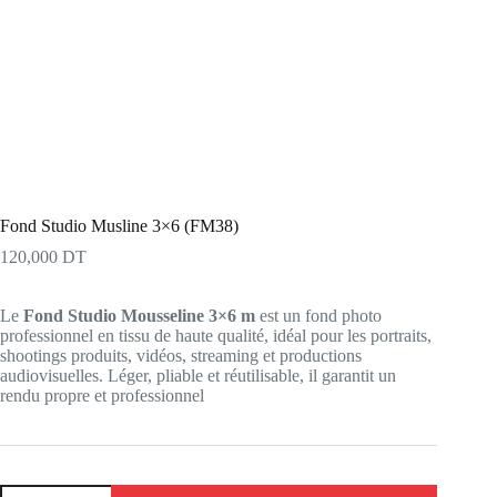
Fond Studio Musline 3×6 (FM38)
120,000
DT
Le
Fond Studio Mousseline 3×6 m
est un fond photo
professionnel en tissu de haute qualité, idéal pour les portraits,
shootings produits, vidéos, streaming et productions
audiovisuelles. Léger, pliable et réutilisable, il garantit un
rendu propre et professionnel
quantité