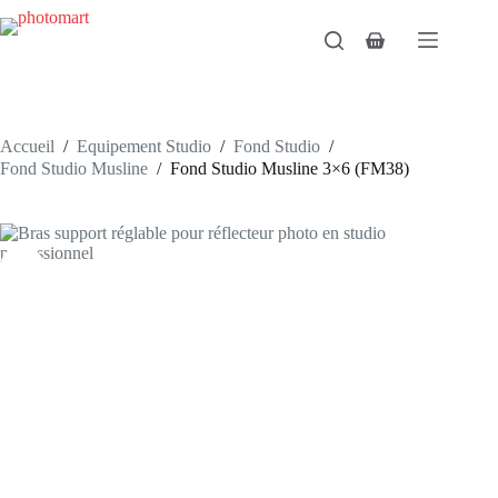
Passer
au
Panier
contenu
d’achat
Accueil
/
Equipement Studio
/
Fond Studio
/
Fond Studio Musline
/
Fond Studio Musline 3×6 (FM38)