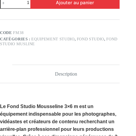
Ajouter au panier
de
Fond
Studio
Musline
3×6
(FM38)
CODE
FM38
CATÉGORIES :
EQUIPEMENT STUDIO
,
FOND STUDIO
,
FOND
STUDIO MUSLINE
Description
Le
Fond Studio Mousseline 3×6 m
est un
équipement indispensable pour les photographes,
vidéastes et créateurs de contenu recherchant un
arrière-plan professionnel pour leurs productions