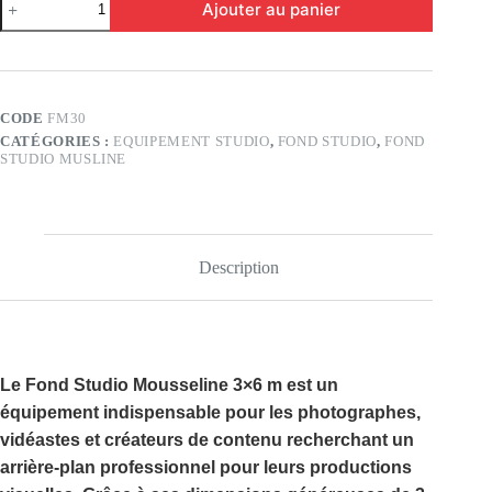
Ajouter au panier
de
Fond
Studio
Musline
3×6
(FM30)
CODE
FM30
CATÉGORIES :
EQUIPEMENT STUDIO
,
FOND STUDIO
,
FOND
STUDIO MUSLINE
Description
Le
Fond Studio Mousseline 3×6 m
est un
équipement indispensable pour les photographes,
vidéastes et créateurs de contenu recherchant un
arrière-plan professionnel pour leurs productions