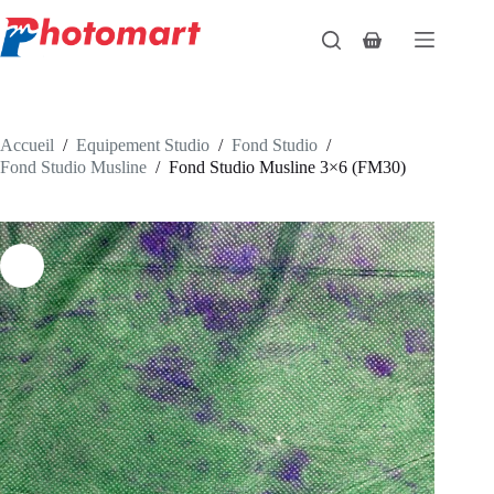
Passer
au
Panier
contenu
d’achat
Accueil
/
Equipement Studio
/
Fond Studio
/
Fond Studio Musline
/
Fond Studio Musline 3×6 (FM30)