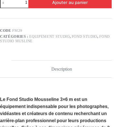
Ajouter au panier
de
Fond
Studio
Musline
3×6
(FM29)
CODE
FM29
CATÉGORIES :
EQUIPEMENT STUDIO
,
FOND STUDIO
,
FOND
STUDIO MUSLINE
Description
Le
Fond Studio Mousseline 3×6 m
est un
équipement indispensable pour les photographes,
vidéastes et créateurs de contenu recherchant un
arrière-plan professionnel pour leurs productions