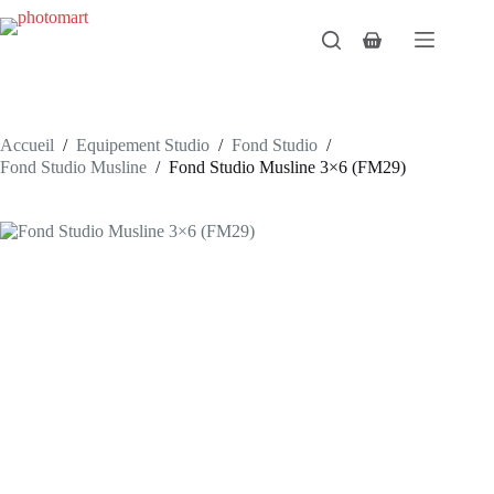
Passer
au
Panier
contenu
d’achat
Accueil
/
Equipement Studio
/
Fond Studio
/
Fond Studio Musline
/
Fond Studio Musline 3×6 (FM29)