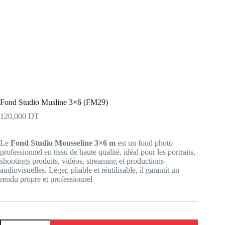
Fond Studio Musline 3×6 (FM29)
120,000
DT
Le
Fond Studio Mousseline 3×6 m
est un fond photo
professionnel en tissu de haute qualité, idéal pour les portraits,
shootings produits, vidéos, streaming et productions
audiovisuelles. Léger, pliable et réutilisable, il garantit un
rendu propre et professionnel
quantité