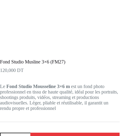
Fond Studio Musline 3×6 (FM27)
120,000
DT
Le
Fond Studio Mousseline 3×6 m
est un fond photo
professionnel en tissu de haute qualité, idéal pour les portraits,
shootings produits, vidéos, streaming et productions
audiovisuelles. Léger, pliable et réutilisable, il garantit un
rendu propre et professionnel
quantité