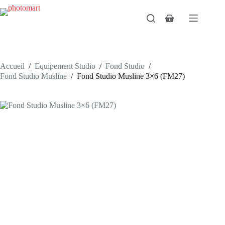
Passer
au
Panier
contenu
d’achat
Accueil
/
Equipement Studio
/
Fond Studio
/
Fond Studio Musline
/
Fond Studio Musline 3×6 (FM27)