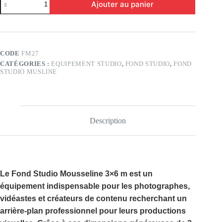
Ajouter au panier
de
Fond
Studio
Musline
3×6
(FM27)
CODE
FM27
CATÉGORIES :
EQUIPEMENT STUDIO
,
FOND STUDIO
,
FOND
STUDIO MUSLINE
Description
Le
Fond Studio Mousseline 3×6 m
est un
équipement indispensable pour les photographes,
vidéastes et créateurs de contenu recherchant un
arrière-plan professionnel pour leurs productions