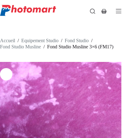
Passer
au
Panier
contenu
d’achat
Accueil
/
Equipement Studio
/
Fond Studio
/
Fond Studio Musline
/
Fond Studio Musline 3×6 (FM17)