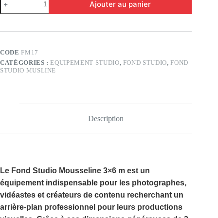
Ajouter au panier
de
Fond
Studio
Musline
3×6
(FM17)
CODE
FM17
CATÉGORIES :
EQUIPEMENT STUDIO
,
FOND STUDIO
,
FOND
STUDIO MUSLINE
Description
Le
Fond Studio Mousseline 3×6 m
est un
équipement indispensable pour les photographes,
vidéastes et créateurs de contenu recherchant un
arrière-plan professionnel pour leurs productions