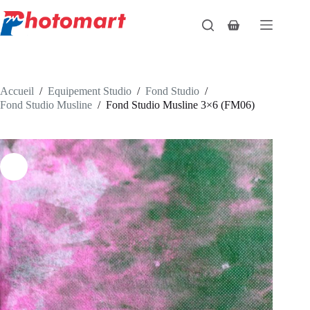
Passer
au
Panier
contenu
d’achat
Accueil
/
Equipement Studio
/
Fond Studio
/
Fond Studio Musline
/
Fond Studio Musline 3×6 (FM06)