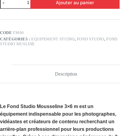
Ajouter au panier
de
Fond
Studio
Musline
3×6
(FM06)
CODE
FM06
CATÉGORIES :
EQUIPEMENT STUDIO
,
FOND STUDIO
,
FOND
STUDIO MUSLINE
Description
Le
Fond Studio Mousseline 3×6 m
est un
équipement indispensable pour les photographes,
vidéastes et créateurs de contenu recherchant un
arrière-plan professionnel pour leurs productions