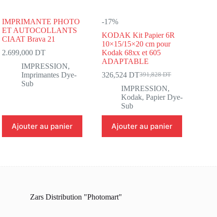
IMPRIMANTE PHOTO
-17%
ET AUTOCOLLANTS
KODAK Kit Papier 6R
CIAAT Brava 21
10×15/15×20 cm pour
2.699,000
DT
Kodak 68xx et 605
ADAPTABLE
IMPRESSION
,
Imprimantes Dye-
326,524
DT
391,828
DT
Le
Le
Sub
prix
prix
IMPRESSION
,
initial
actuel
Kodak
,
Papier Dye-
était :
est :
Sub
391,828 DT.
326,524 DT.
Ajouter au panier
Ajouter au panier
Zars Distribution "Photomart"