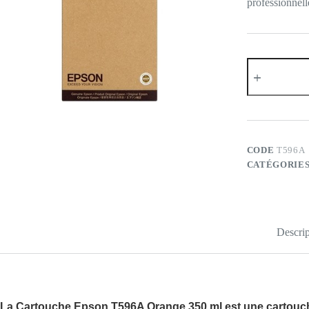
professionnel
quantité
de
Epson
T596A
Orange
350
ML
CODE
T596A
CATÉGORIES
Descrip
La
Cartouche Epson T596A Orange 350 ml
est une cartouch