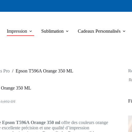
Impression
Sublimation
Cadeaux Personnalisés
R
s Pro
/
Epson T596A Orange 350 ML
 Orange 350 ML
Fi
13,692
DT
x
x
ial
uel
t :
:
e Epson T596A Orange 350 ml
offre des couleurs orange
3,692 DT.
6,846 DT.
e excellente précision et une qualité d’impression