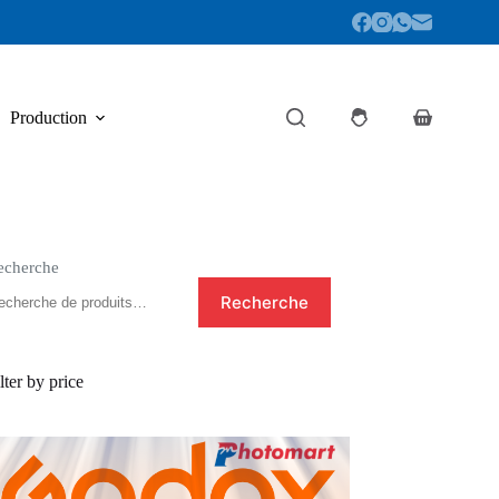
Production
Panier
d’achat
echerche
Recherche
lter by price