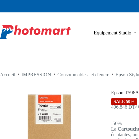
Passer
au
contenu
Equipement Studio
Accueil
/
IMPRESSION
/
Consommables Jet d'encre
/
Epson Stylu
Epson T596A
SALE 50%
406,846
DT
8
Le
Le
pri
pri
init
act
-50%
étai
est 
La
Cartouch
81
40
éclatantes, un