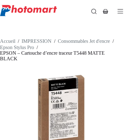
Passer
au
Panier
contenu
d’achat
Accueil
/
IMPRESSION
/
Consommables Jet d'encre
/
Epson Stylus Pro
/
EPSON – Cartouche d’encre traceur T5448 MATTE
BLACK