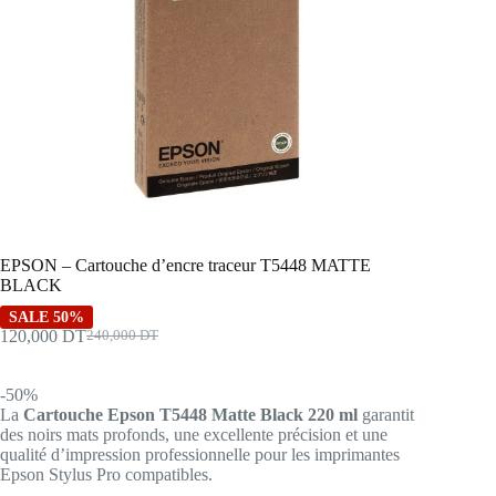
EPSON – Cartouche d’encre traceur T5448 MATTE
BLACK
SALE 50%
120,000
DT
240,000
DT
Le
Le
prix
prix
initial
actuel
-50%
était :
est :
La
Cartouche Epson T5448 Matte Black 220 ml
garantit
240,000 DT.
120,000 DT.
des noirs mats profonds, une excellente précision et une
qualité d’impression professionnelle pour les imprimantes
Epson Stylus Pro compatibles.