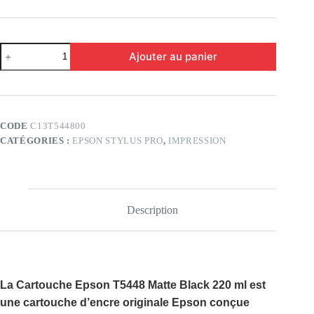
quantité
Ajouter au panier
de
EPSON
–
Cartouche
d’encre
traceur
CODE
C13T544800
T5448
CATÉGORIES :
EPSON STYLUS PRO
,
IMPRESSION
MATTE
BLACK
Description
La
Cartouche Epson T5448 Matte Black 220 ml
est
une cartouche d’encre originale Epson conçue