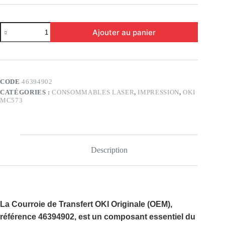
quantité
Ajouter au panier
de
Courroie
de
Transfert
OKI
C532/C542/MC573
CODE
46394902
original
CATÉGORIES :
CONSOMMABLES LASER
,
IMPRESSION
,
OKI
MC573
Description
La
Courroie de Transfert OKI Originale (OEM)
,
référence
46394902
, est un composant essentiel du