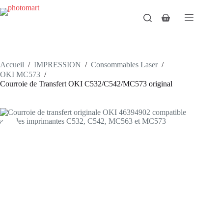
Passer
au
Panier
contenu
d’achat
Accueil
/
IMPRESSION
/
Consommables Laser
/
OKI MC573
/
Courroie de Transfert OKI C532/C542/MC573 original