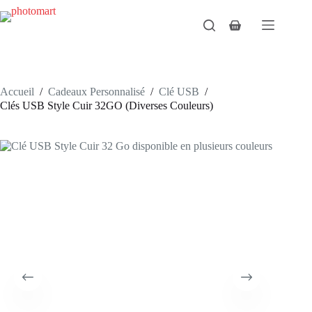
Passer
au
Panier
contenu
d’achat
Accueil
/
Cadeaux Personnalisé
/
Clé USB
/
Clés USB Style Cuir 32GO (Diverses Couleurs)