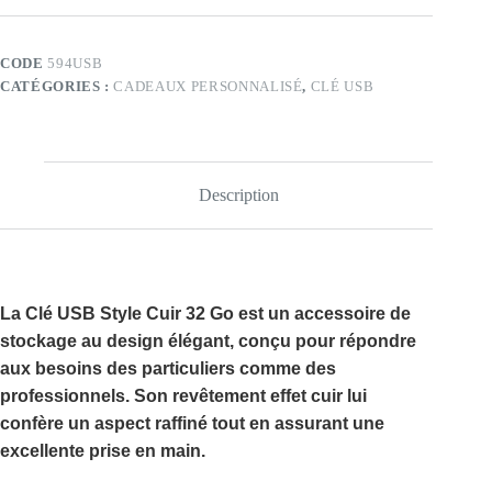
Style
Cuir
32GO
CODE
594USB
(Diverses
CATÉGORIES :
CADEAUX PERSONNALISÉ
,
CLÉ USB
Couleurs)
Description
La
Clé USB Style Cuir 32 Go
est un accessoire de
stockage au design élégant, conçu pour répondre
aux besoins des particuliers comme des
professionnels. Son revêtement effet cuir lui
confère un aspect raffiné tout en assurant une
excellente prise en main.