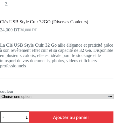
Clés USB Style Cuir 32GO (Diverses Couleurs)
24,000
DT
30,000
DT
Le
Le
prix
prix
initial
actuel
La
Clé USB Style Cuir 32 Go
allie élégance et praticité grâce
était :
est :
à son revêtement effet cuir et sa capacité de
32 Go
. Disponible
30,000 DT.
24,000 DT.
en plusieurs coloris, elle est idéale pour le stockage et le
transport de vos documents, photos, vidéos et fichiers
professionnels
couleur
quantité
Ajouter au panier
de
Clés
USB