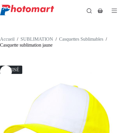
Passer
au
Panier
contenu
d’achat
Accueil
/
SUBLIMATION
/
Casquettes Sublimables
/
Casquette sublimation jaune
ÉPUISÉ