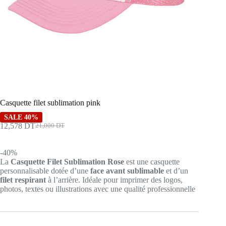
Casquette filet sublimation pink
SALE 40%
12,578
DT
21,000
DT
Le
Le
prix
prix
initial
actuel
-40%
était :
est :
La
Casquette Filet Sublimation Rose
est une casquette
21,000 DT.
12,578 DT.
personnalisable dotée d’une
face avant sublimable
et d’un
filet respirant
à l’arrière. Idéale pour imprimer des logos,
photos, textes ou illustrations avec une qualité professionnelle