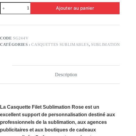
quantité
Ajouter au panier
de
Casquette
filet
sublimation
pink
CODE
SG244V
CATÉGORIES :
CASQUETTES SUBLIMABLES
,
SUBLIMATION
Description
La
Casquette Filet Sublimation Rose
est un
excellent support de personnalisation destiné aux
professionnels de la sublimation, aux agences
publicitaires et aux boutiques de cadeaux