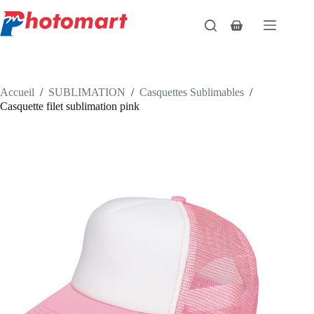
Passer
au
Panier
contenu
d’achat
Accueil
/
SUBLIMATION
/
Casquettes Sublimables
/
Casquette filet sublimation pink