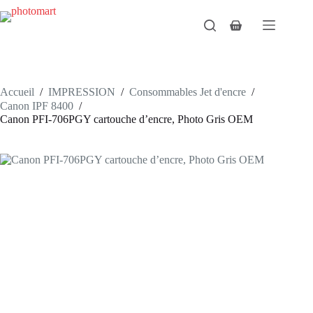
Passer
au
Panier
contenu
d’achat
Accueil
/
IMPRESSION
/
Consommables Jet d'encre
/
Canon IPF 8400
/
Canon PFI-706PGY cartouche d’encre, Photo Gris OEM