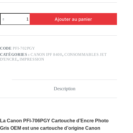
quantité
Ajouter au panier
de
Canon
PFI-
706PGY
cartouche
d’encre,
CODE
PFI-702PGY
Photo
CATÉGORIES :
CANON IPF 8400
,
CONSOMMABLES JET
Gris
D'ENCRE
,
IMPRESSION
OEM
Description
La
Canon PFI-706PGY Cartouche d’Encre Photo
Gris OEM
est une cartouche d’origine Canon