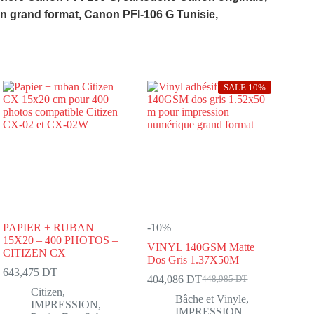
rand format, Canon PFI-106 G Tunisie,
SALE 10%
PAPIER + RUBAN
-10%
15X20 – 400 PHOTOS –
VINYL 140GSM Matte
CITIZEN CX
Dos Gris 1.37X50M
643,475
DT
404,086
DT
448,985
DT
Le
Le
Citizen
,
prix
prix
Bâche et Vinyle
,
IMPRESSION
,
initial
actuel
IMPRESSION