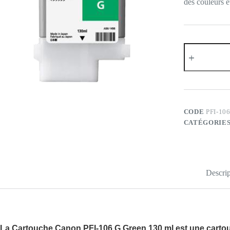
des couleurs e
quantité
de
CANON
PFI-
106
Green
130
ML
CODE
PFI-10
CATÉGORIES
Descrip
La
Cartouche Canon PFI-106 G Green 130 ml
est une cartou