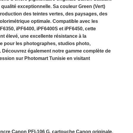
qualité exceptionnelle. Sa couleur
Green (Vert)
production des teintes vertes, des paysages, des
 colorimétrique optimale. Compatible avec les
6350, iPF6400, iPF6400S et iPF6450
, cette
t élevé, une excellente résistance à la
le pour les photographes, studios photo,
at. Découvrez également notre gamme complète de
ession sur
Photomart Tunisie
en visitant
ncre Canon PFI-106 G, cartouche Canon originale,