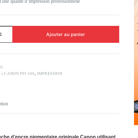
t une qualité d’impression professionnelle
Ajouter au panier
6G
 :
CANON PFI-106
,
IMPRESSION
tion
che d’encre pigmentaire originale Canon utilisant