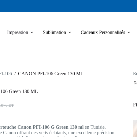
Impression
Sublimation
Cadeaux Personnalisés
R
I-106
/
CANON PFI-106 Green 130 ML
106 Green 130 ML
Fi
3,970
DT
x
x
ial
uel
t :
:
rtouche Canon PFI-106 G Green 130 ml
en Tunisie.
,970 DT.
985 DT.
e Canon offrant des verts éclatants, une excellente précision