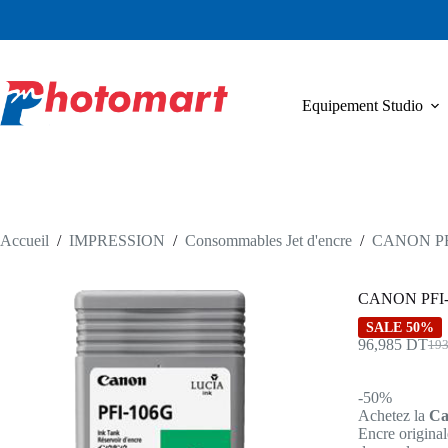
Passer
au
contenu
Equipement Studio
Accueil
/
IMPRESSION
/
Consommables Jet d'encre
/
CANON PF
CANON PFI-
SALE 50%
96,985
DT
19
Le
Le
pri
pri
init
act
-50%
étai
est 
Achetez la
Ca
193
96,
Encre original