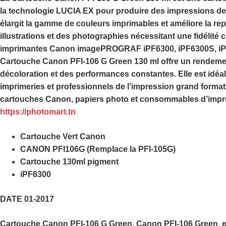
la technologie
LUCIA EX
pour produire des impressions de 
élargit la gamme de couleurs imprimables et améliore la re
illustrations et des photographies nécessitant une fidélité
imprimantes
Canon imagePROGRAF iPF6300, iPF6300S, iPF
Cartouche Canon PFI-106 G Green 130 ml
offre un rendemen
décoloration et des performances constantes. Elle est idéa
imprimeries et professionnels de l’impression grand form
cartouches Canon, papiers photo et consommables d’impr
https://photomart.tn
Cartouche Vert Canon
CANON PFI106G (Remplace la PFI-105G)
Cartouche 130ml pigment
iPF6300
DATE 01-2017
Cartouche Canon PFI-106 G Green, Canon PFI-106 Green, e