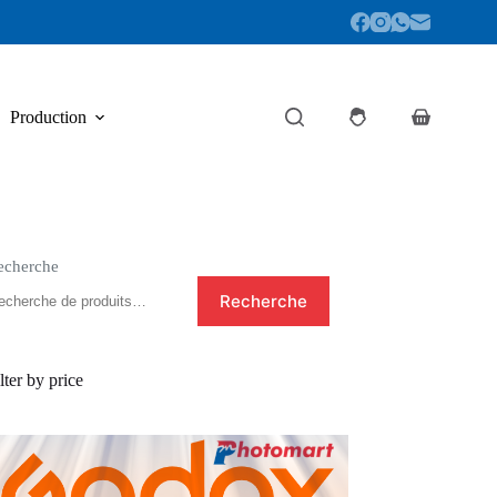
Production
Panier
d’achat
echerche
Recherche
lter by price