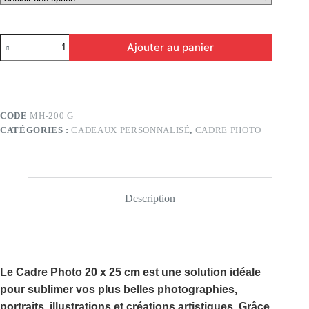
quantité
Ajouter au panier
de
CADER
PHOTO
(20
x
25
CODE
MH-200 G
CM)
CATÉGORIES :
CADEAUX PERSONNALISÉ
,
CADRE PHOTO
Description
Le
Cadre Photo 20 x 25 cm
est une solution idéale
pour sublimer vos plus belles photographies,
portraits, illustrations et créations artistiques. Grâce