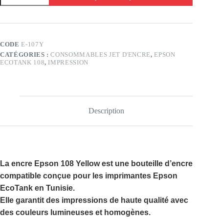
Encre
Epson
108
Yellow
70
CODE
E-107Y
ml
CATÉGORIES :
CONSOMMABLES JET D'ENCRE
,
EPSON
Tunisie
ECOTANK 108
,
IMPRESSION
|
Compatible
EcoTank
Description
La
encre Epson 108 Yellow
est une bouteille d’encre
compatible conçue pour les imprimantes Epson
EcoTank en Tunisie.
Elle garantit des impressions de haute qualité avec
des couleurs lumineuses et homogènes.