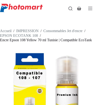
Passer
au
Panier
contenu
d’achat
Accueil
/
IMPRESSION
/
Consommables Jet d'encre
/
EPSON ECOTANK 108
/
Encre Epson 108 Yellow 70 ml Tunisie | Compatible EcoTank