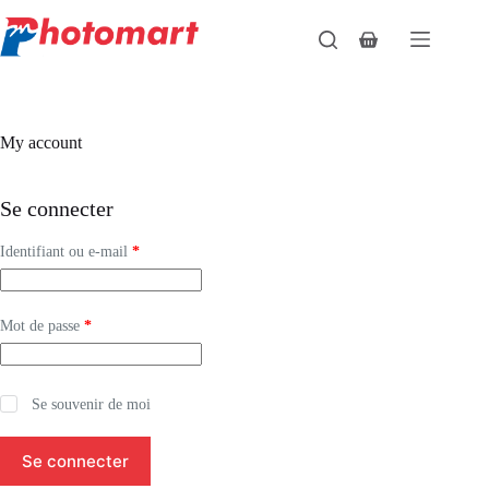
Passer
au
Panier
contenu
d’achat
My account
Se connecter
Obligatoire
Identifiant ou e-mail
*
Obligatoire
Mot de passe
*
Se souvenir de moi
Se connecter