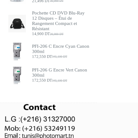
21,496
DT
30,000
DT
Le
Le
prix
prix
initial
actuel
Pochette CD DVD Blu-Ray
était :
est :
12 Disques – Étui de
30,000 DT.
21,496 DT.
Rangement Compact et
Résistant
14,900
DT
20,000
DT
Le
Le
prix
prix
initial
actuel
PFI-206 C Encre Cyan Canon
était :
est :
300ml
20,000 DT.
14,900 DT.
172,550
DT
345,100
DT
Le
Le
prix
prix
initial
actuel
PFI-206 G Encre Vert Canon
était :
est :
300ml
345,100 DT.
172,550 DT.
172,550
DT
345,100
DT
Le
Le
prix
prix
initial
actuel
était :
est :
345,100 DT.
172,550 DT.