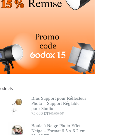
roducts
Bras Support pour Réflecteur
Photo – Support Réglable
pour Studio
75,000
DT
100,000
DT
Le
Le
prix
prix
initial
actuel
Boule à Neige Photo Effet
était :
est :
Neige – Format 6.5 x 6.2 cm
100,000 DT.
75,000 DT.